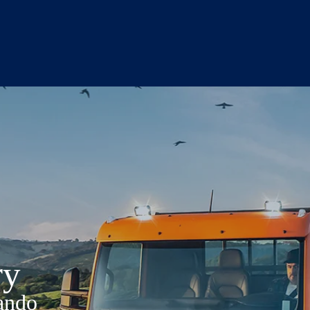
ry
tando