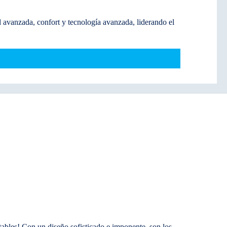
 avanzada, confort y tecnología avanzada, liderando el
tables! Con un diseño sofisticado e imponente, son los