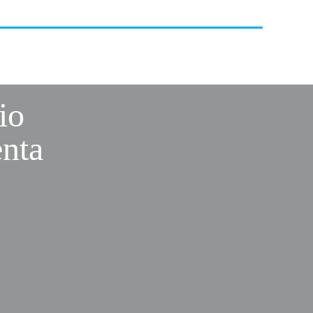
io
nta