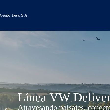
Grupo Tiesa, S.A.
Línea VW Delive
Atravesando paisajes, conec